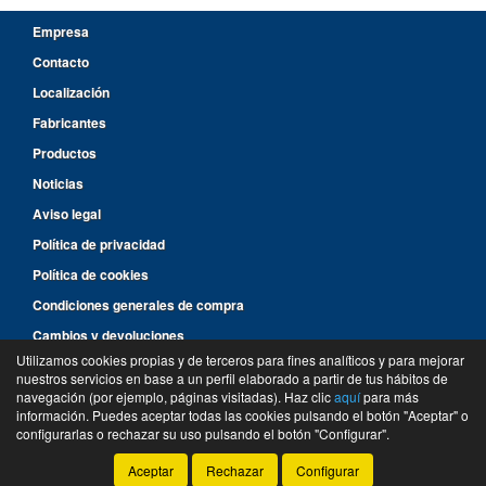
Empresa
Contacto
Localización
Fabricantes
Productos
Noticias
Aviso legal
Política de privacidad
Política de cookies
Condiciones generales de compra
Cambios y devoluciones
Utilizamos cookies propias y de terceros para fines analíticos y para mejorar
nuestros servicios en base a un perfil elaborado a partir de tus hábitos de
96 287 14 46
navegación (por ejemplo, páginas visitadas). Haz clic
aquí
para más
información. Puedes aceptar todas las cookies pulsando el botón "Aceptar" o
©
Suministros y Recambios Rimar
- 2026 -
Tienda online de recambios de Gira
configurarlas o rechazar su uso pulsando el botón "Configurar".
Aceptar
Rechazar
Configurar