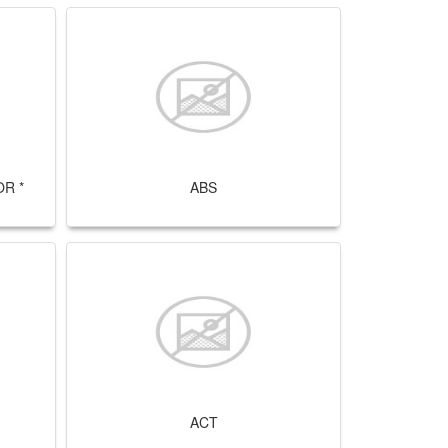
R *
ABS
ACT