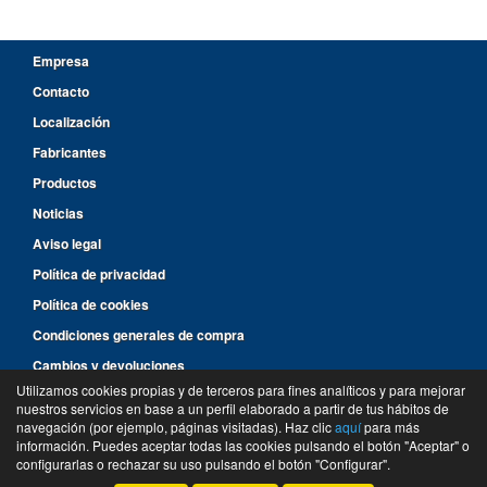
Empresa
Contacto
Localización
Fabricantes
Productos
Noticias
Aviso legal
Política de privacidad
Política de cookies
Condiciones generales de compra
Cambios y devoluciones
Utilizamos cookies propias y de terceros para fines analíticos y para mejorar
nuestros servicios en base a un perfil elaborado a partir de tus hábitos de
96 287 14 46
navegación (por ejemplo, páginas visitadas). Haz clic
aquí
para más
información. Puedes aceptar todas las cookies pulsando el botón "Aceptar" o
©
Suministros y Recambios Rimar
- 2026 -
Tienda online de recambios de Gira
configurarlas o rechazar su uso pulsando el botón "Configurar".