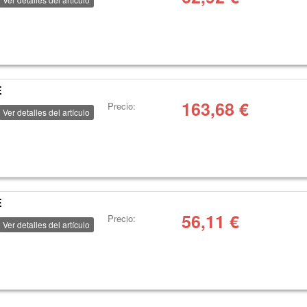
E
163,68
€
Precio:
Ver detalles del artículo
E
56,11
€
Precio:
Ver detalles del artículo