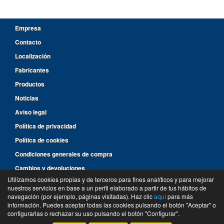
Empresa
Contacto
Localización
Fabricantes
Productos
Noticias
Aviso legal
Política de privacidad
Política de cookies
Condiciones generales de compra
Cambios y devoluciones
Utilizamos cookies propias y de terceros para fines analíticos y para mejorar
nuestros servicios en base a un perfil elaborado a partir de tus hábitos de
96 287 14 46
navegación (por ejemplo, páginas visitadas). Haz clic
aquí
para más
información. Puedes aceptar todas las cookies pulsando el botón "Aceptar" o
©
Suministros y Recambios Rimar
- 2026 -
Tienda online de recambios de Gira
configurarlas o rechazar su uso pulsando el botón "Configurar".