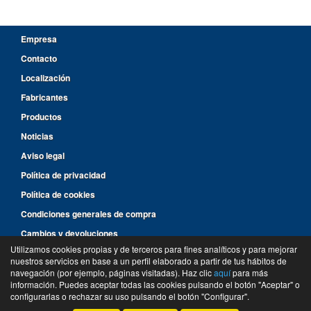
Empresa
Contacto
Localización
Fabricantes
Productos
Noticias
Aviso legal
Política de privacidad
Política de cookies
Condiciones generales de compra
Cambios y devoluciones
Utilizamos cookies propias y de terceros para fines analíticos y para mejorar
nuestros servicios en base a un perfil elaborado a partir de tus hábitos de
96 287 14 46
navegación (por ejemplo, páginas visitadas). Haz clic
aquí
para más
información. Puedes aceptar todas las cookies pulsando el botón "Aceptar" o
©
Suministros y Recambios Rimar
- 2026 -
Tienda online de recambios de Gira
configurarlas o rechazar su uso pulsando el botón "Configurar".