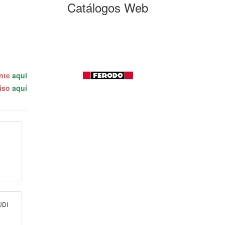
Catálogos Web
ente
aquí
miso
aquí
UDI