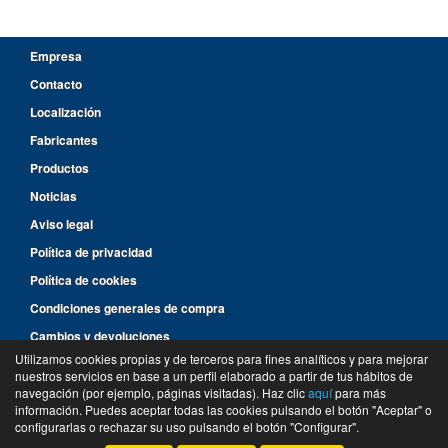
Empresa
Contacto
Localización
Fabricantes
Productos
Noticias
Aviso legal
Política de privacidad
Política de cookies
Condiciones generales de compra
Cambios y devoluciones
Utilizamos cookies propias y de terceros para fines analíticos y para mejorar
nuestros servicios en base a un perfil elaborado a partir de tus hábitos de
96 287 14 46
navegación (por ejemplo, páginas visitadas). Haz clic
aquí
para más
información. Puedes aceptar todas las cookies pulsando el botón "Aceptar" o
©
Suministros y Recambios Rimar
- 2026 -
Tienda online de recambios de Gira
configurarlas o rechazar su uso pulsando el botón "Configurar".