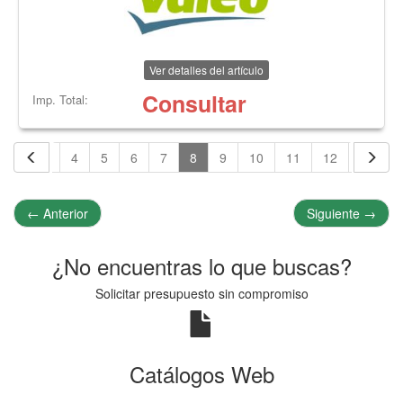
Ver detalles del artículo
Consultar
Imp. Total:
2
3
4
5
6
7
8
9
10
11
12
13
←
Anterior
Siguiente
→
¿No encuentras lo que buscas?
Solicitar presupuesto sin compromiso
Catálogos Web