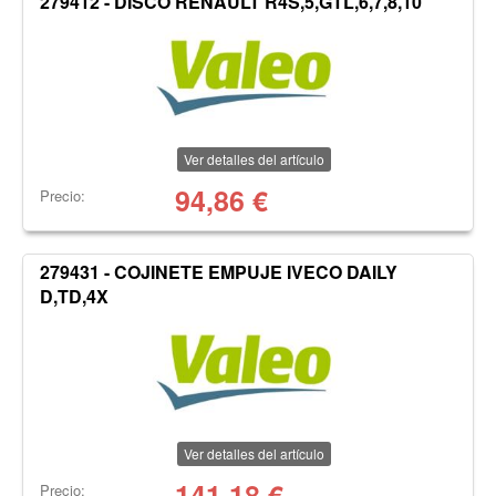
279412 - DISCO RENAULT R4S,5,GTL,6,7,8,10
Ver detalles del artículo
94,86
€
Precio:
279431 - COJINETE EMPUJE IVECO DAILY
D,TD,4X
Ver detalles del artículo
141,18
€
Precio: