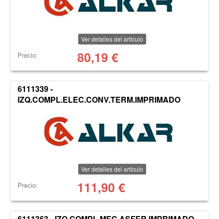
Ver detalles del artículo
80,19
€
Precio:
6111339 -
IZQ.COMPL.ELEC.CONV.TERM.IMPRIMADO
Ver detalles del artículo
111,90
€
Precio:
6111363 - IZQ.COMPL.MEC.ASFER.IMPRIMADO