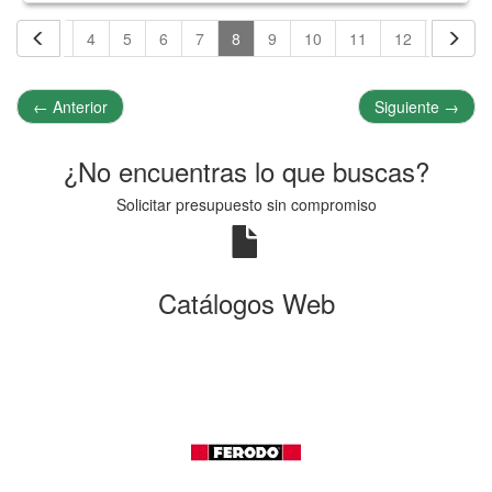
2
3
4
5
6
7
8
9
10
11
12
13
←
Anterior
Siguiente
→
¿No encuentras lo que buscas?
Solicitar presupuesto sin compromiso
Catálogos Web