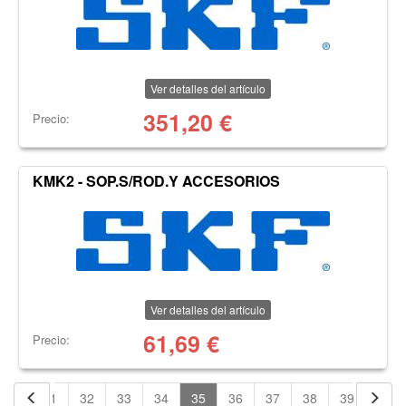
Ver detalles del artículo
351,20
€
Precio:
KMK2 - SOP.S/ROD.Y ACCESORIOS
Ver detalles del artículo
61,69
€
Precio:
30
31
32
33
34
35
36
37
38
39
40